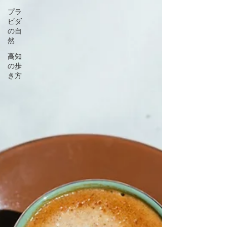
プラ
ビダ
の自
然
高知
の歩
き方