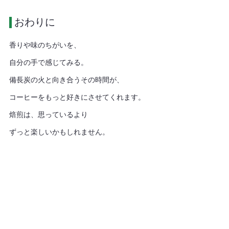
 おわりに
香りや味のちがいを、
自分の手で感じてみる。
備長炭の火と向き合うその時間が、
コーヒーをもっと好きにさせてくれます。
焙煎は、思っているより
ずっと楽しいかもしれません。
＜参考文献＞
石黒 初紀, 阿部 加奈子, 辰口 直子, 蒋 麗
華, 久保田 紀久枝, 渋川 祥子, 2005, 炭焼き加熱特性
の解析 (第2報), 日本
家政学
会誌, 56(2).