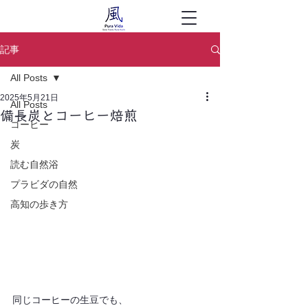
記事
All Posts
2025年5月21日
All Posts
備長炭とコーヒー焙煎
コーヒー
炭
読む自然浴
プラビダの自然
高知の歩き方
同じコーヒーの生豆でも、