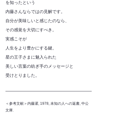
を知ったという
内藤さんならではの見解です。
自分が美味しいと感じたのなら、
その感覚を大切にすべき。
実感こそが
人生をより豊かにする鍵。
星の王子さまに魅入られた
美しい言葉の紡ぎ手のメッセージと
受けとりました。
＜参考文献＞内藤濯, 1978, 未知の人への返書, 中公
文庫.
コーヒー
星の王子さま
内藤濯
炭火焙煎
コーヒー
炭