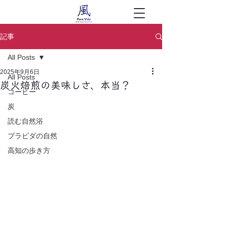
記事
All Posts
2025年9月6日
All Posts
炭火焙煎の美味しさ、本当？
コーヒー
炭
読む自然浴
プラビダの自然
高知の歩き方